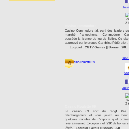
Joue
casino commodore
Casino Commodore fait parti des leaders su
marché francophone. Commodore Cas
possède la licence du jeu de Belize. Ce site
approuvé par le groupe Gambling Fédération.
Logiciel : CGTV Games || Bonus : 20€
Rev
4
Site
Joue
Casino Roulette 69
Le casino 69 sort du rang! Pas
téléchargement et vous jouez au bout
quelques minutes de n'importe quel ordina
relié à internet! Exceptionnel: 23€ de bonus 
dépôt!
Logiciel : Orbis || Bonus : 23€