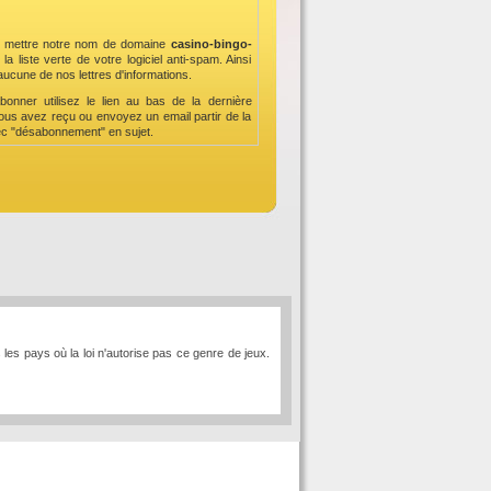
e mettre notre nom de domaine
casino-bingo-
la liste verte de votre logiciel anti-spam. Ainsi
ucune de nos lettres d'informations.
onner utilisez le lien au bas de la dernière
ous avez reçu ou envoyez un email partir de la
c "désabonnement" en sujet.
 les pays où la loi n'autorise pas ce genre de jeux.