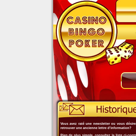
Vous avez raté une newsletter ou vous désire
retrouver une ancienne lettre d'information?
Rien de plus simple, consultez la liste ci-cont