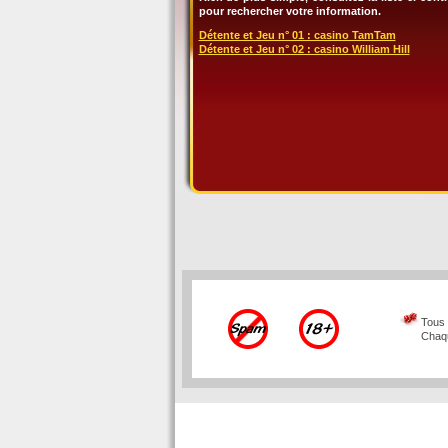
pour rechercher votre information.
Détente et Jeu n° 01 : casino TamTam
Détente et Jeu n° 02 : casino William Hill
Tous 
Chaqu