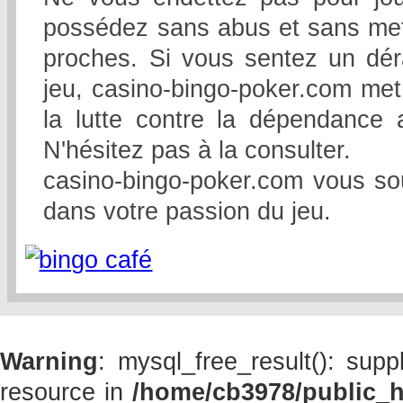
possédez sans abus et sans mett
proches. Si vous sentez un dé
jeu, casino-bingo-poker.com met 
la lutte contre la dépendance 
N'hésitez pas à la consulter.
casino-bingo-poker.com vous s
dans votre passion du jeu.
Warning
: mysql_free_result(): sup
resource in
/home/cb3978/public_h