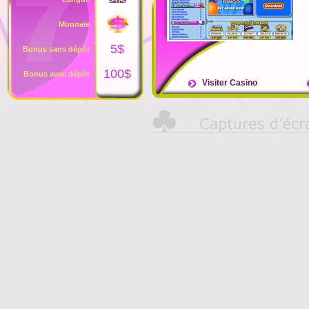
Monnaie
5$
Bonus sans dépôt
100$
Bonus avec dépôt
Visiter Casino