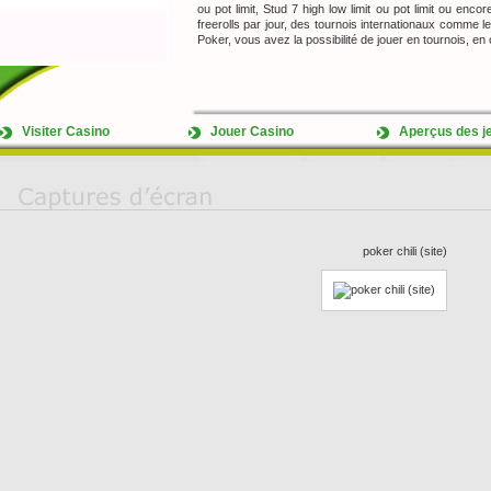
ou pot limit, Stud 7 high low limit ou pot limit ou encor
freerolls par jour, des tournois internationaux comme 
Poker, vous avez la possibilité de jouer en tournois, en
Visiter Casino
Jouer Casino
Aperçus des j
poker chili (site)