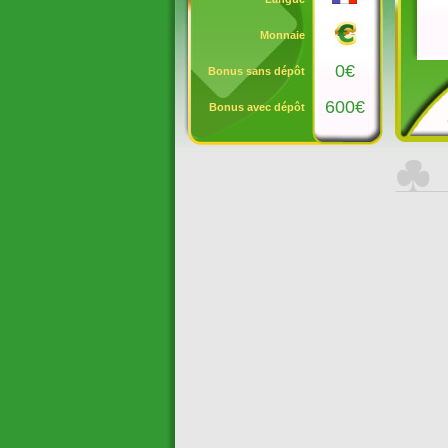
Monnaie
0€
Bonus sans dépôt
600€
Bonus avec dépôt